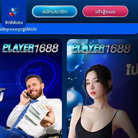
สมัครสมาชิก
เข้าสู่ระบบ
สิทธิพิเศษ
ุกรูปแบบ